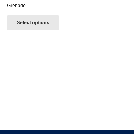
Grenade
Select options
Mentions légales
Politique de Cookies
Politique de Confidentialité
contact@biofrio.fr