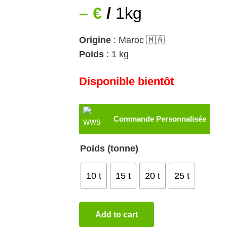
– €
/
1kg
Origine
: Maroc 🇲🇦
Poids
: 1 kg
Disponible bientôt
Commande Personnalisée
Poids (tonne)
10 t
15 t
20 t
25 t
Add to cart